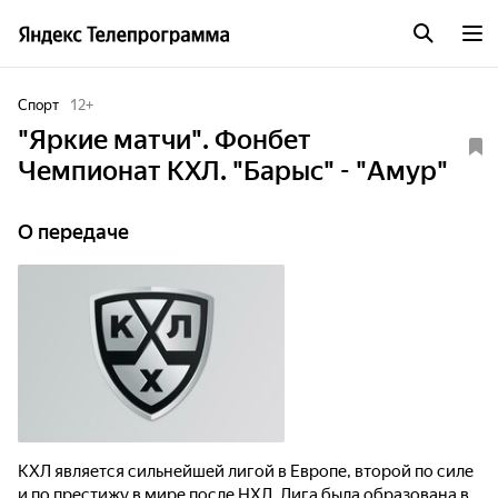
Спорт
12
+
"Яркие матчи". Фонбет
Чемпионат КХЛ. "Барыс" - "Амур"
О передаче
КХЛ является сильнейшей лигой в Европе, второй по силе
и по престижу в мире после НХЛ. Лига была образована в