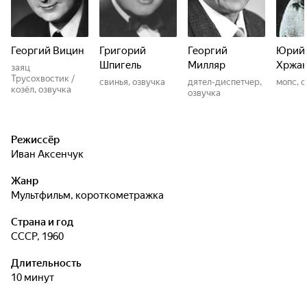
Георгий Вицин
Григорий
Георгий
Юрий
Шпигель
Милляр
Хржан
заяц
Трусохвостик /
свинья, озвучка
дятел-диспетчер,
мопс, 
козёл, озвучка
озвучка
Режиссёр
Иван Аксенчук
Жанр
мультфильм, короткометражка
Страна и год
СССР, 1960
Длительность
10 минут