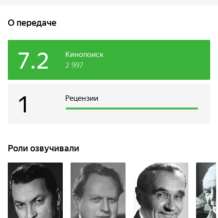
что самолёт благополучно приземлился в — 13:00.
О передаче
7.2
Кинопоиск
2 997
1
Рецензии
Роли озвучивали