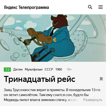
Детям
Мультфильм
СССР
1960
16
+
7.2
Тринадцатый рейс
Заяц Трусохвостик верит в приметы. В понедельник 13-го
он летит самолётом. Там ему снится сон, будто бы
Медведь-пилот впал в зимнюю спячку, и самолёт вот-вот
Развернуть
рухнет. Заяц спасает пассажиров. Проснувшись, он видит,