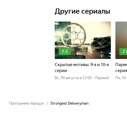
Другие сериалы
7.5
7.
Скрытые мотивы. 9-я и 10-я
Пармс
серии
сери
вс, 09 августа
в 12:00
•
Первый
пн, 1
Программа передач
Strongest Deliveryman