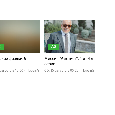
0
7.8
кие фиалки. 9-я
Миссия "Аметист". 1-я - 4-я
я
серии
0 августа
в 15:00
•
Первый
сб, 15 августа
в 06:35
•
Первый