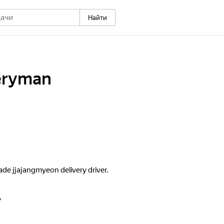
Найти
veryman
ade jjajangmyeon delivery driver.
7