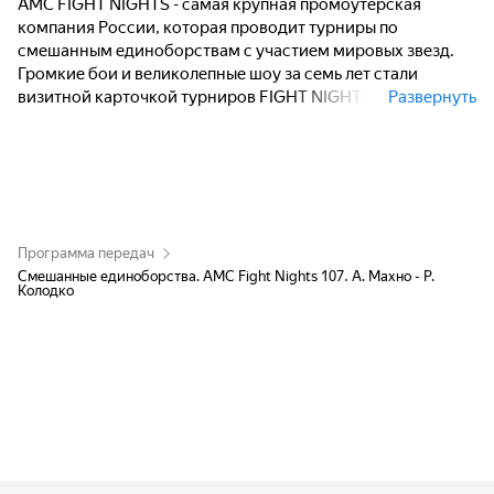
AMC FIGHT NIGHTS - самая крупная промоутерская
компания России, которая проводит турниры по
смешанным единоборствам с участием мировых звезд.
Громкие бои и великолепные шоу за семь лет стали
визитной карточкой турниров FIGHT NIGHTS. Первый
Развернуть
ивент компании состоялся в июне 2010 года в Москве, с
тех пор многие бойцы промоушена построили успешную
карьеру и стали мировыми звездами ММА.
Программа передач
Смешанные единоборства. AMC Fight Nights 107. А. Махно - Р.
Колодко