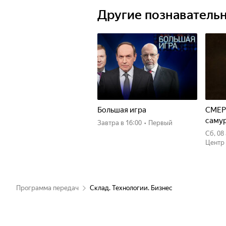
Другие познаватель
Большая игра
СМЕР
саму
Завтра
в 16:00
•
Первый
сб, 0
Центр
Программа передач
Склад. Технологии. Бизнес