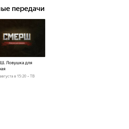
ные передачи
Ш. Ловушка для
рая
8 августа
в 15:20
•
ТВ