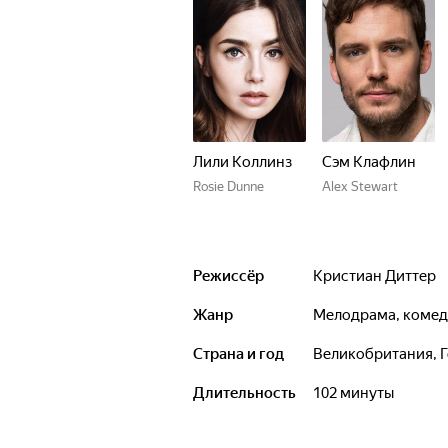
Лили Коллинз
Сэм Клафлин
Rosie Dunne
Alex Stewart
Режиссёр
Кристиан Диттер
Жанр
мелодрама, коме
Страна и год
Великобритания, 
Длительность
102 минуты