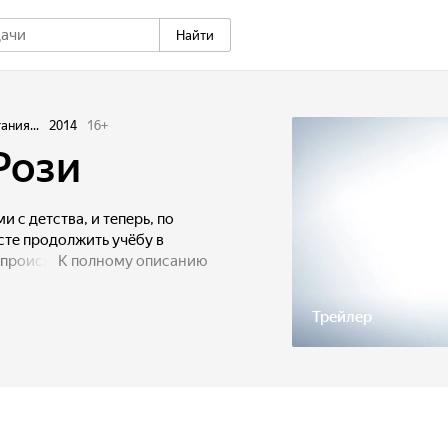
Найти
ния...
2014
16
+
Рози
 с детства, и теперь, по
те продолжить учёбу в
 происходит резкий поворот,
К полному описанию
Рози узнаёт, что у неё будет
оятельства и жизненные
Трейлер
спустя годы продолжают
ве, что соединило их в