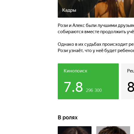
Кадры
Рози и Алекс были лучшими друзьям
собираются вместе продолжить учё
Однако в их судьбах происходит ре
Рози узнаёт, что у неё будет ребен
ситуации разлучают героев, они и 
том чувстве, что соединило их в ю
Кинопоиск
Ре
7.8
296 300
В ролях