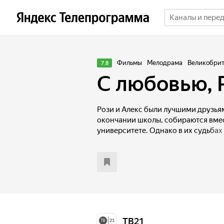
Фильмы
Мелодрама
Великобрита
7.8
С любовью, 
Рози и Алекс были лучшими друзьями
окончании школы, собираются вмес
университете. Однако в их судьбах
когда после ночи со звездой школы 
ребенок. Невзирая на то, что обст
ситуации разлучают героев, они и 
помнить друг о друге и о том чувст
юности…
ТВ21