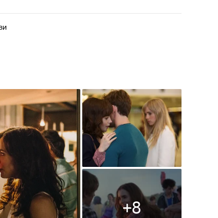
зи
+
8