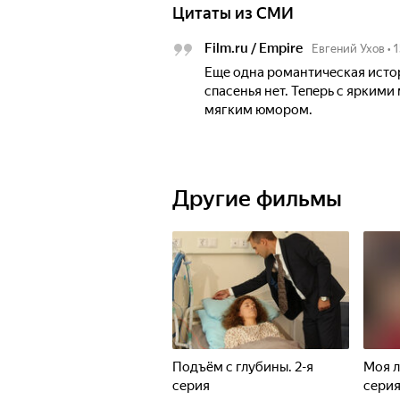
Цитаты из СМИ
Film.ru / Empire
Евгений Ухов
•
1
Еще одна романтическая истор
спасенья нет. Теперь с ярким
мягким юмором.
Другие фильмы
Подъём с глубины. 2-я
Моя л
серия
сери