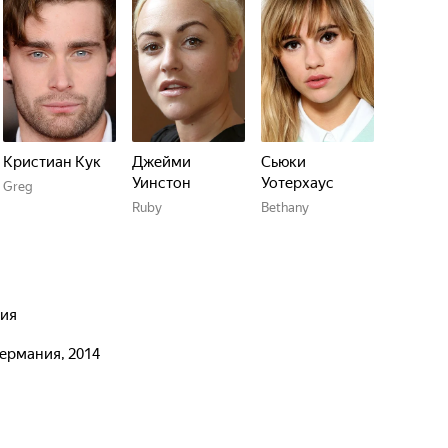
Кристиан Кук
Джейми
Сьюки
Уинстон
Уотерхаус
Greg
Ruby
Bethany
дия
Германия, 2014