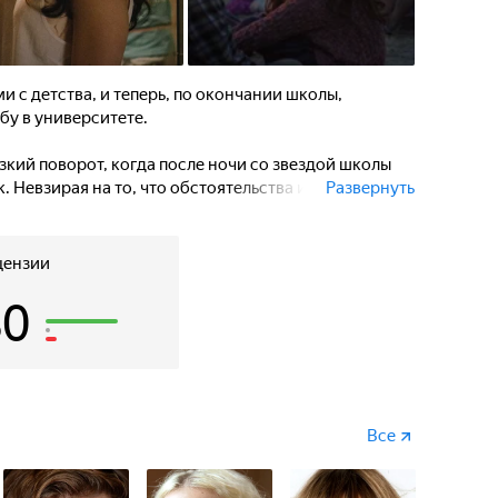
и с детства, и теперь, по окончании школы,
бу в университете.
зкий поворот, когда после ночи со звездой школы
ок. Невзирая на то, что обстоятельства и жизненные
Развернуть
спустя годы продолжают помнить друг о друге и о
ности…
цензии
80
Все