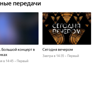
ьные передачи
. Большой концерт в
Сегодня вечером
иках
Завтра
в 14:35
•
Первый
ня
в 14:45
•
Первый