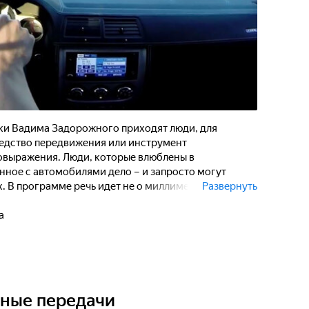
ки Вадима Задорожного приходят люди, для
редство передвижения или инструмент
мовыражения. Люди, которые влюблены в
нное с автомобилями дело – и запросто могут
. В программе речь идет не о миллиметрах хода
Развернуть
йствах бензина, а о тех эмоциях, которые дарит
е остаются с человеком навсегда.
а
ьные передачи