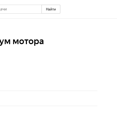
Найти
шум мотора
аммы в Музее техники Вадима Задорожного
для которых автомобиль - не просто средство
и инструмент зарабатывания денег, а способ