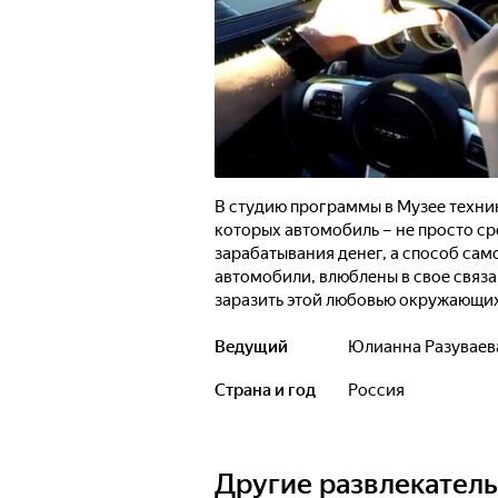
В студию программы в Музее техни
которых автомобиль – не просто с
зарабатывания денег, а способ са
автомобили, влюблены в свое связа
заразить этой любовью окружающих
поршня и не органолептических сво
общение с автомобилями – и которы
Ведущий
Юлианна Разуваев
Страна и год
Россия
Другие развлекател