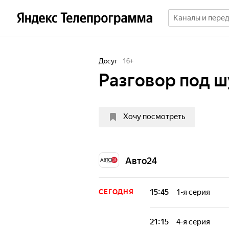
Досуг
16
+
Разговор под 
Хочу посмотреть
Авто24
15:45
1-я серия
СЕГОДНЯ
В студию прогр
приходят люди, 
21:15
4-я серия
передвижения ил