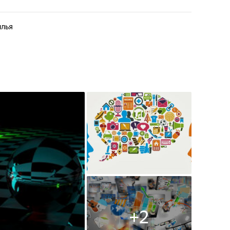
ылья
+
2