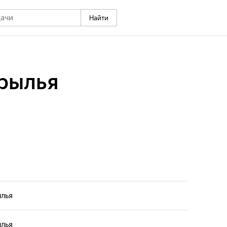
Найти
крылья
ылья
ылья