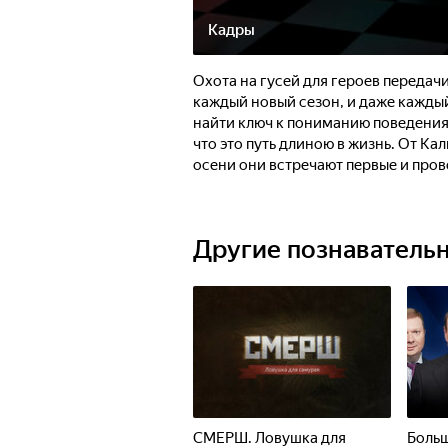
Кадры
Охота на гусей для героев передачи
каждый новый сезон, и даже каждый
найти ключ к пониманию поведения
что это путь длиною в жизнь. От Ка
осени они встречают первые и пров
стремятся добыть трофеи, они стре
расстановка чучел, маскировка - вс
шум гусиных крыльев заглушил все о
Другие познаватель
прямо над головами. Охота на гусей 
ними, расправив крылья!
СМЕРШ. Ловушка для
Больш