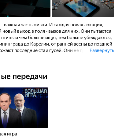
 - важная часть жизни. И каждая новая локация,
 новый выход в поля - вызов для них. Они пытаются
 птицы и чем больше ищут, тем больше убеждаются,
лининграда до Карелии, от ранней весны до поздней
ожают последние стаи гусей. Они не просто
Развернуть
мимся сделать это красиво! Духовые манки,
ё для максимально близких налётов! Для того, чтобы
стальные звуки. Для того, чтобы увидеть гусей
ные передачи
- страсть этих людей, и они летят на встречу с
ая игра