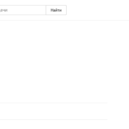
Найти
-дороги привели съемочную группу телеканала
а" в Городецкий район Нижегородской области, где