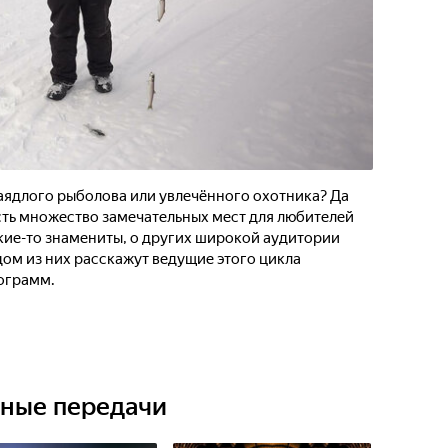
заядлого рыболова или увлечённого охотника? Да
 есть множество замечательных мест для любителей
кие-то знамениты, о других широкой аудитории
ждом из них расскажут ведущие этого цикла
ограмм.
ьные передачи