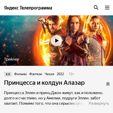
Трейлер
Фильмы
Фэнтези
Чехия
2022
12
+
6.8
Принцесса и колдун Алазар
Принцесса Эллен и принц Джон живут, как и положено,
долго и счастливо, но у Амелии, подруги Эллен, забот
хватает. Помимо того, что она серьезно увлеклась магией,
Развернуть
у нее еще и появляется двойник — Амелия из прошлого.