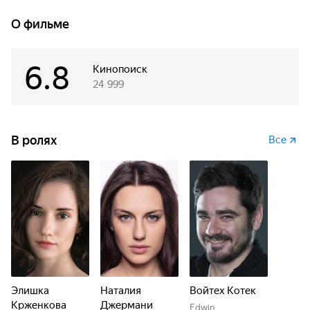
А тут еще и злой колдун объявился, который угрожает
волшебному городу Айра.
О фильме
6.8
Кинопоиск
24 999
В ролях
Все
Элишка
Наталия
Войтех Котек
Крженкова
Джермани
Edwin