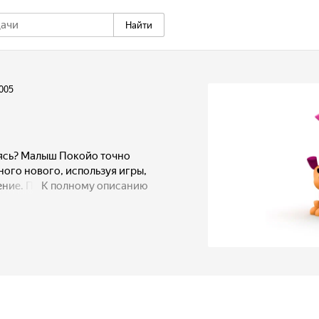
Найти
005
еясь? Малыш Покойо точно
ного нового, используя игры,
ие. Покойо - это ребенок с
К полному описанию
вет в мире неограниченных