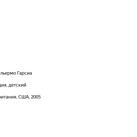
ильермо Гарсиа
дия, детский
ритания, США, 2005