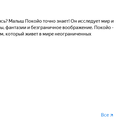
еясь? Малыш Покойо точно знает! Он исследует мир и
ры, фантазии и безграничное воображение. Покойо -
м, который живет в мире неограниченных
Все