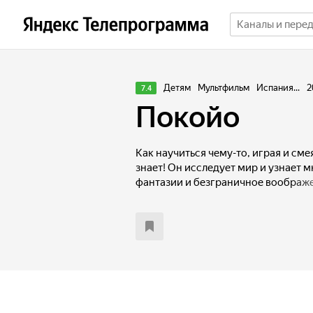
Детям
Мультфильм
Испания...
2
7.4
Покойо
Как научиться чему-то, играя и см
знает! Он исследует мир и узнает м
фантазии и безграничное воображен
жадным любопытством, который жи
возможностей...