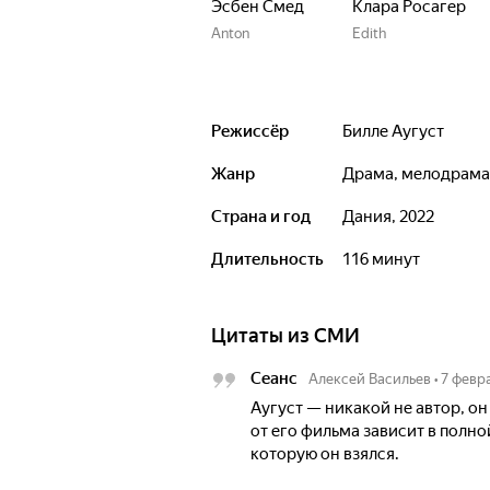
Эсбен Смед
Клара Росагер
Anton
Edith
Режиссёр
Билле Аугуст
Жанр
драма, мелодрама
Страна и год
Дания, 2022
Длительность
116 минут
Цитаты из СМИ
Сеанс
Алексей Васильев
•
7 февр
Аугуст — никакой не автор, о
от его фильма зависит в полно
которую он взялся.