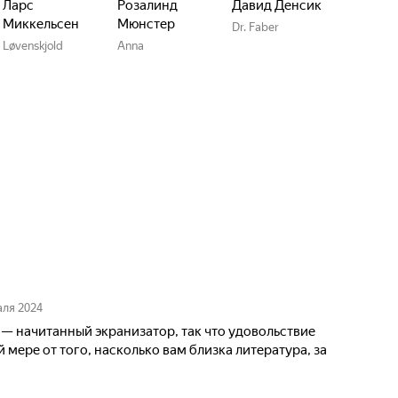
Ларс
Розалинд
Давид Денсик
Миккельсен
Мюнстер
Dr. Faber
Løvenskjold
Anna
аля 2024
н — начитанный экранизатор, так что удовольствие
й мере от того, насколько вам близка литература, за