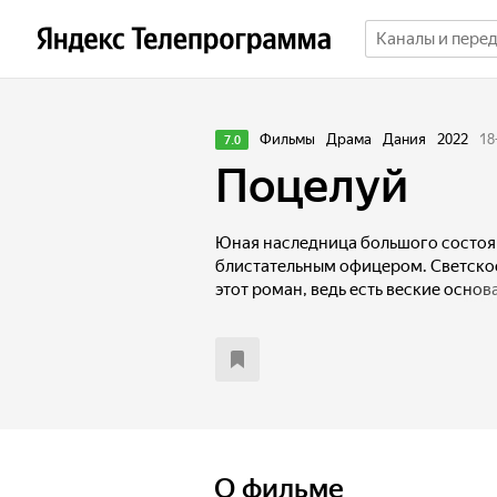
Фильмы
Драма
Дания
2022
18
7.0
Поцелуй
Юная наследница большого состоя
блистательным офицером. Светско
этот роман, ведь есть веские осно
человека в нечестной игре. Смогут 
сердца победить доводы рассудка?
О фильме