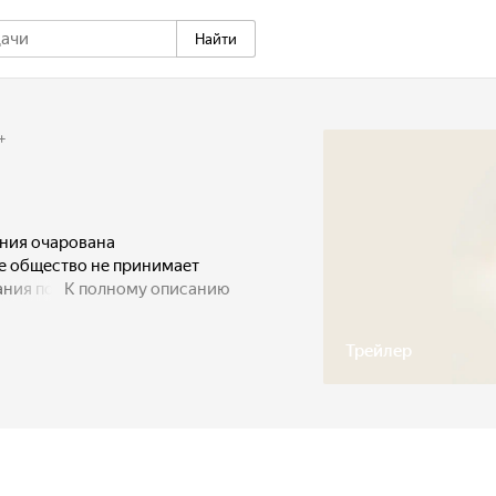
Найти
+
ния очарована
е общество не принимает
вания подозревать молодого
К полному описанию
ли страсть и нетерпение
Трейлер