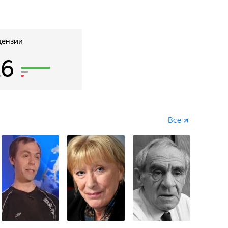
цензии
26
Все