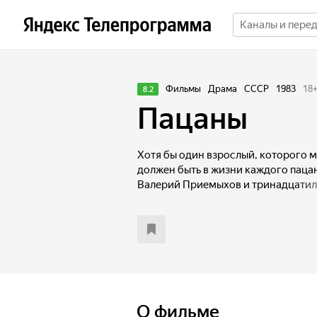
Фильмы
Драма
СССР
1983
18
8.2
Пацаны
Хотя бы один взрослый, которого м
должен быть в жизни каждого пацана
Валерий Приемыхов и тринадцатиле
ведущая тема фильмов Динары Аса
бесправие и одиночество подростка
мир взрослых.
О фильме