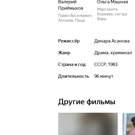
Валерий
Ольга Машная
Приёмыхов
Маргарита
Киреева, сестра
Павел Васильевич
Вовы
Антонов, Паша
Режиссёр
Динара Асанова
Жанр
драма, криминал
Страна и год
СССР, 1983
Длительность
96 минут
Другие фильмы