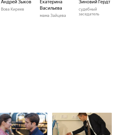
Андрей Зыков
Екатерина
Зиновий Гердт
Васильева
Вова Киреев
судебный
заседатель
мама Зайцева