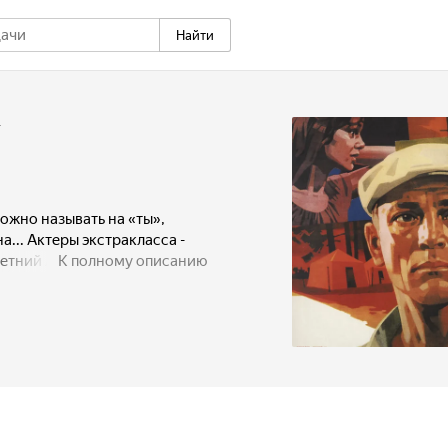
Найти
+
ожно называть на «ты»,
... Актеры экстракласса -
тний Андрей Зыков - и
К полному описанию
новой: непонимание,
, против которого - весь