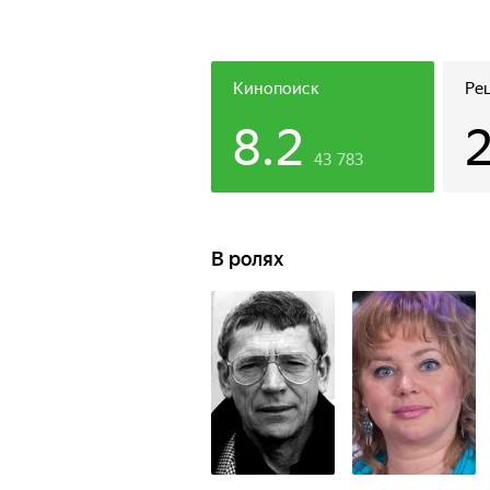
Кинопоиск
Ре
8.2
43 783
В ролях