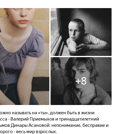
+
8
ожно называть на «ты», должен быть в жизни
асса - Валерий Приемыхов и тринадцатилетний
льмов Динары Асановой: непонимание, бесправие и
орого - весь мир взрослых.