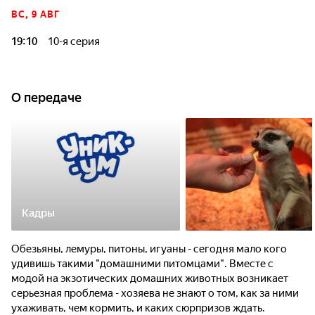
удивишь такими "домашними питомцами". Вместе с модой
ВС, 9 АВГ
на экзотических домашних животных возникает серьезная
проблема - хозяева не знают о том, как за ними ухаживать,
19:10
10-я серия
чем кормить, и каких сюрпризов ждать.
Обезьяны, лемуры, питоны, игуаны - сегодня мало кого
удивишь такими "домашними питомцами". Вместе с модой
на экзотических домашних животных возникает серьезная
О передаче
проблема - хозяева не знают о том, как за ними ухаживать,
чем кормить, и каких сюрпризов ждать.
Кадры
Обезьяны, лемуры, питоны, игуаны - сегодня мало кого
удивишь такими "домашними питомцами". Вместе с
модой на экзотических домашних животных возникает
серьезная проблема - хозяева не знают о том, как за ними
ухаживать, чем кормить, и каких сюрпризов ждать.