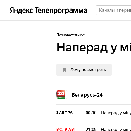
Познавательное
Наперад у м
Хочу посмотреть
Беларусь-24
00:10
Наперад у мiн
ЗАВТРА
21:05
Наперад у мiн
ВС, 9 АВГ