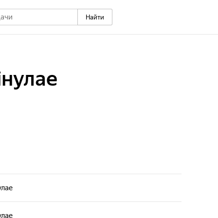
Найти
iнулае
улае
улае