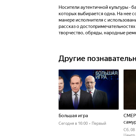
Носители аутентичной культуры - ба
которых выбирается одна. На нее 
манере исполнителя с использован
рассказ о достопримечательностях 
творчество, обряды, народные реме
В конце программы представляется
современных артистов.
Другие познаватель
Большая игра
СМЕР
саму
Сегодня
в 16:00
•
Первый
сб, 0
Центр