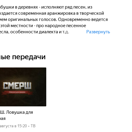
бушки в деревнях - исполняют ряд песен, из
создается современная аранжировка в творческой
ием оригинальных голосов. Одновременно ведется
этой местности - про народное песенное
сла, особенности диалекта и т.д.
Развернуть
 новая версия народной песни в исполнении
ные передачи
Ш. Ловушка для
рая
8 августа
в 15:20
•
ТВ