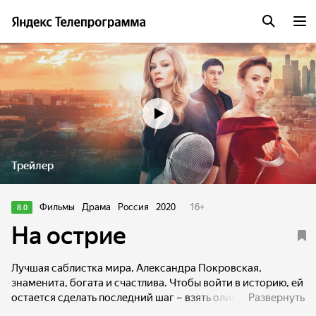
Трейлер
Фильмы
Драма
Россия
2020
16
+
8.0
На острие
Лучшая саблистка мира, Александра Покровская,
знаменита, богата и счастлива. Чтобы войти в историю, ей
остается сделать последний шаг – взять олимпийское
Развернуть
золото. Но путь ей преграждает девятнадцатилетняя Кира