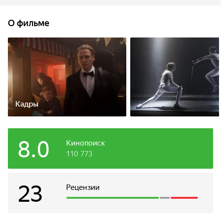
Егорова, девушка из провинции, в одночасье покорившая
Москву. Кира побеждает на всех соревнованиях и не
О фильме
сходит с обложек глянцевых журналов. Ее цель – занять
место Покровской. Начинается отчаянная схватка не
только на турнирах, но и в жизни. Обе одержимы, и,
кажется, остановить их не может ничто. Весь мир, затаив
дыхание, наблюдает за сверканием острых клинков. И все
очевиднее: эта яростная борьба уже зашла слишком
далеко...
Кадры
8.0
Кинопоиск
110 773
23
Рецензии