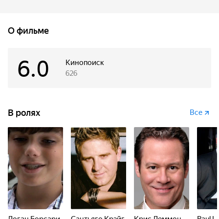
положиться на своих друзей и неблагополучную семью,
для возвращения собаки. Также ему необходимо раз и
навсегда закрыть дверь прежде, чем это создаст огромное
О фильме
отчуждение, которое могло бы разрушить обе вселенные.
6.0
Кинопоиск
626
В ролях
Все