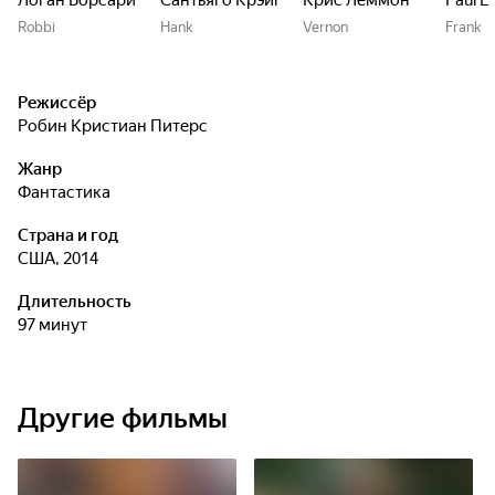
Логан Борсари
Сантьяго Крэйг
Крис Леммон
Paul Li
Robbi
Hank
Vernon
Frank
Режиссёр
Робин Кристиан Питерс
Жанр
фантастика
Страна и год
США, 2014
Длительность
97 минут
Другие фильмы