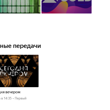
ьные передачи
дня вечером
а
в 14:35
•
Первый