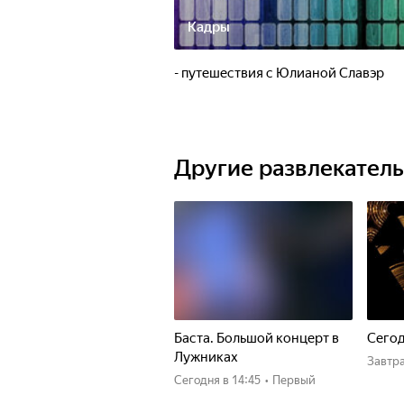
Кадры
- путешествия с Юлианой Славэр
Другие развлекател
Баста. Большой концерт в
Сего
Лужниках
Завтр
Сегодня
в 14:45
•
Первый