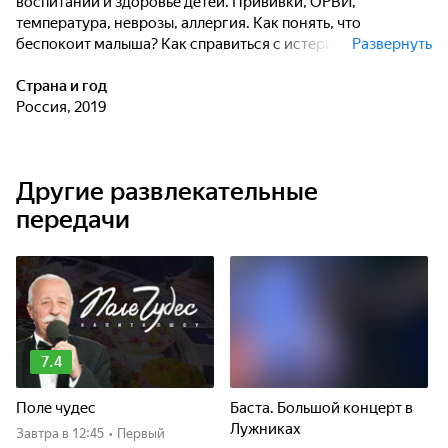
воспитании и здоровье детей. Прививки, ОРВИ,
температура, неврозы, аллергия. Как понять, что
беспокоит малыша? Как справиться с истериками, когда
Развернуть
растет маленький демон? Ирина Пудова - известная
телеведущая и мама троих детей - берет ситуацию под
Страна и год
контроль и вместе с лучшими педиатрами, психологами,
Россия, 2019
аллергологами и ведущими профильными специалистами
разбирается детально в самых важных вопросах про
"наше все"!
Другие развлекательные
передачи
7.4
Поле чудес
Баста. Большой концерт в
Лужниках
Завтра
в 12:45
•
Первый