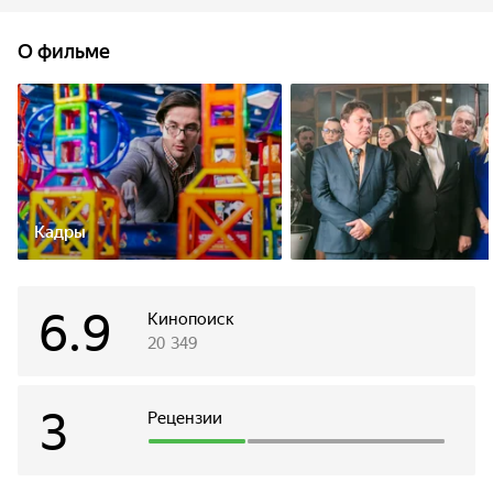
эксперимент на самом себе и уменьшается до размеров
обычной пробирки. Оказавшись в сложной ситуации,
О фильме
главный герой понимает, что остался один на один со
своими проблемами – любимая девушка бросила, а
лучший друг оказался предателем. Помочь герою
соглашается лишь 12-летний мальчик, прикованный к
инвалидному креслу.
Кадры
6.9
Кинопоиск
20 349
3
Рецензии