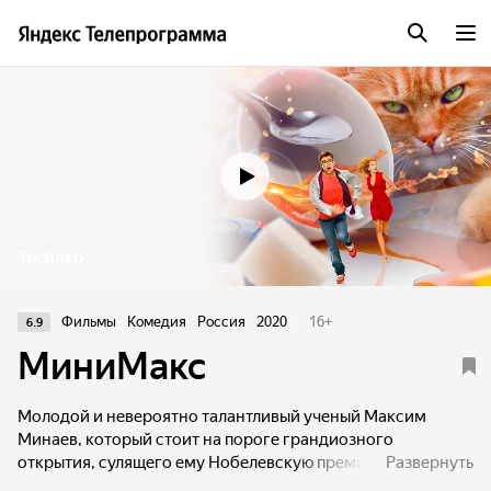
Трейлер
Фильмы
Комедия
Россия
2020
16
+
6.9
МиниМакс
Молодой и невероятно талантливый ученый Максим
Минаев, который стоит на пороге грандиозного
открытия, сулящего ему Нобелевскую премию. В погоне
Развернуть
за славой и наградой Максим проводит рискованный