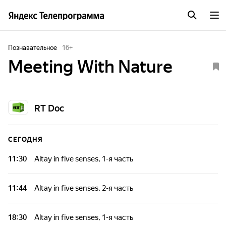
Познавательное
16
+
Meeting With Nature
RT Doc
СЕГОДНЯ
11:30
Altay in five senses, 1-я часть
От холодной Сибири на севере до джунглей на востоке -
вы увидите всю красоту дикой природы России.
11:44
Altay in five senses, 2-я часть
От холодной Сибири на севере до джунглей на востоке -
вы увидите всю красоту дикой природы России.
18:30
Altay in five senses, 1-я часть