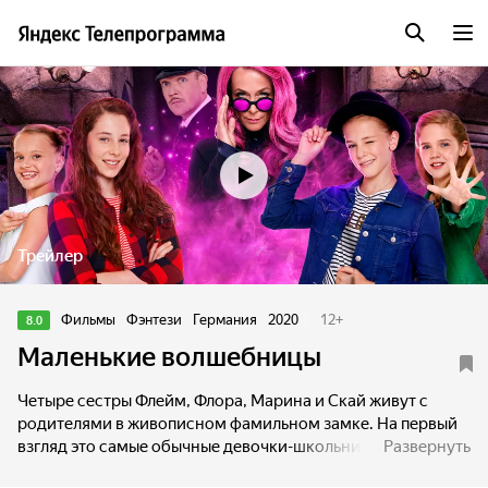
Трейлер
Фильмы
Фэнтези
Германия
2020
12
+
8.0
Маленькие волшебницы
Четыре сестры Флейм, Флора, Марина и Скай живут с
родителями в живописном фамильном замке. На первый
взгляд это самые обычные девочки-школьницы, они ходят
Развернуть
в кружки и секции, отлично поют, мечтают прославиться и