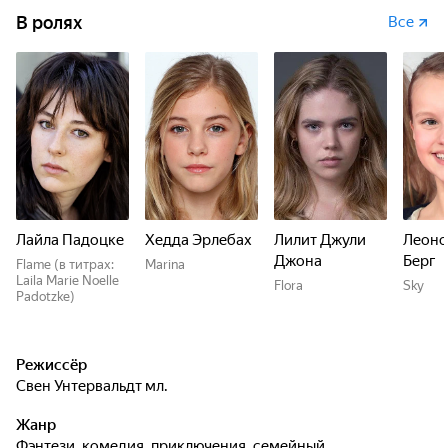
В ролях
Все
Лайла Падоцке
Хедда Эрлебах
Лилит Джули
Леоно
Джона
Берг
Flame (в титрах:
Marina
Laila Marie Noelle
Flora
Sky
Padotzke)
Режиссёр
Свен Унтервальдт мл.
Жанр
фэнтези, комедия, приключения, семейный