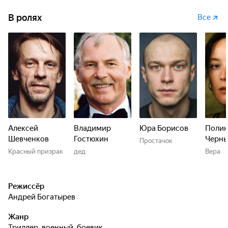
В ролях
Все
Алексей
Владимир
Юра Борисов
Полин
Шевченков
Гостюхин
Черн
Простачок
Красный призрак
дед
Вера
Режиссёр
Андрей Богатырев
Жанр
триллер, военный, боевик