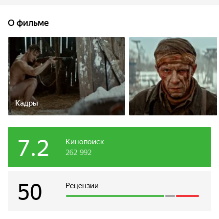
хорошо вооружённый немецкий отряд во главе
с карателем вермахта, который ищет таинственного
О фильме
солдата по прозвищу Красный призрак. Он появляется
из ниоткуда, в одиночку убивает захватчиков и так
же загадочно исчезает.
Кадры
7.2
Кинопоиск
262 992
50
Рецензии