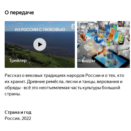
жители расскажут о богатой истории городов, давней
косторезной традиции, промышленных достижениях,
О передаче
архитектурном наследии и своей кропотливой работе с
деревом.
Трейлер
Кадры
Рассказ о вековых традициях народов России и о тех, кто
их хранит. Древние ремёсла, песни и танцы, верования и
обряды - всё это неотъемлемая часть культуры большой
страны.
Страна и год
Россия, 2022