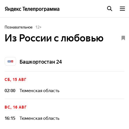
Познавательное
12
+
Из России с любовью
Башкортостан 24
СБ, 15 АВГ
02:00
Тюменская область
Тюменская область в прошлом и настоящем: местные
жители расскажут о богатой истории городов, давней
ВС, 16 АВГ
косторезной традиции, промышленных достижениях,
архитектурном наследии и своей кропотливой работе с
16:15
Тюменская область
деревом.
Тюменская область в прошлом и настоящем: местные