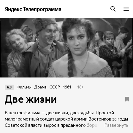
Фильмы
Драма
СССР
1961
18
+
6.8
Две жизни
В центре фильма — две жизни, две судьбы. Простой
малограмотный солдат царской армии Востриков за годы
Советской власти вырос в преданного борца революции,
Развернуть
стал генералом Советской Армии, всеми уважаемым. А