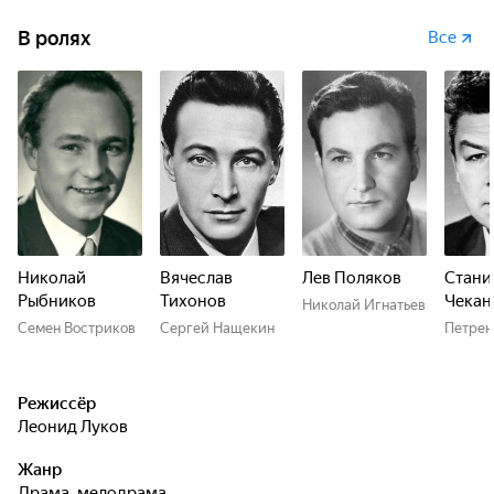
В ролях
Все
Николай
Вячеслав
Лев Поляков
Стани
Рыбников
Тихонов
Чекан
Николай Игнатьев
Семен Востриков
Сергей Нащекин
Петрен
Режиссёр
Леонид Луков
Жанр
драма, мелодрама