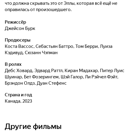
что должна скрывать это от Эллы, которая всё ещё не
оправилась от произошедшего.
Режиссёр
Джейсон Бурк
Продюсеры
Коста Вассос
,
Себастьян Баттро
,
Том Берри
,
Луиза
Кэдивуд
,
Сюзанн Чэпман
В ролях
Дебс Ховард
,
Эдвард Раттл
,
Киран Мадахар
,
Питер Луис
Шуинар
,
Бет Фозерингем
,
Шэй Галор
,
Ли Рэйчел Фэйт
,
Брэндон Олдз
,
Дуан Стефенс
Страна и год
Канада, 2023
Другие фильмы