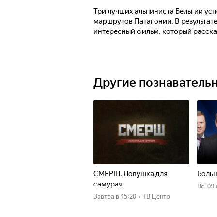
Три лучших альпиниста Бельгии ус
маршрутов Патагонии. В результат
интересный фильм, который расск
Другие познаватель
СМЕРШ. Ловушка для
Больш
самурая
вс, 09
Завтра
в 15:20
•
ТВ Центр