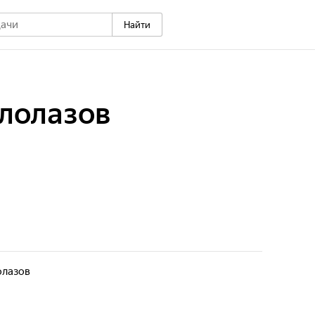
Найти
лолазов
олазов