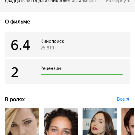
двадцать лет одна из них зовёт остальных на девичник
Развернуть
перед свадьбой. Происходит безумное воссоединение,
девушек ждет захватывающее приключение, множество
сюрпризов и очень неожиданный финал…
О фильме
6.4
Кинопоиск
25 819
2
Рецензии
В ролях
Все