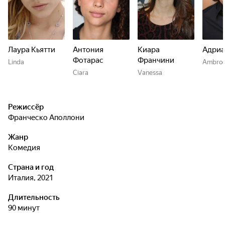
Лаура Кьятти
Антония
Киара
Адриа
Фотарас
Франчини
Linda
Ambrog
Ciara
Vanessa
Режиссёр
Франческо Аполлони
Жанр
комедия
Страна и год
Италия, 2021
Длительность
90 минут