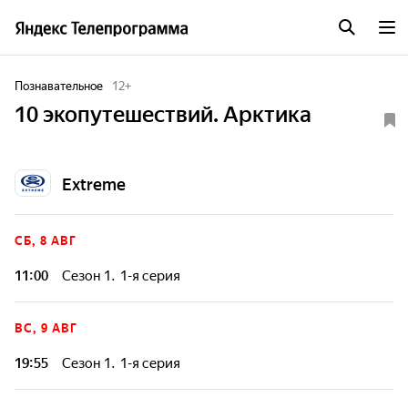
Познавательное
12
+
10 экопутешествий. Арктика
Extreme
СБ, 8 АВГ
11:00
Сезон 1. 1-я серия
Сериал является продолжением первого сезона и
демонстрирует исключительно регионы арктического
ВС, 9 АВГ
севера от Баренцева моря до Камчатки. Основой сериала
является рассказ об экологии, биосфере и освоении
19:55
Сезон 1. 1-я серия
Арктических регионов. Также в сериале идет рассказ о
коренных народах крайнего севера жителях, их быте и
Сериал является продолжением первого сезона и
традициях. Большое внимание уделяется экологическим
демонстрирует исключительно регионы арктического