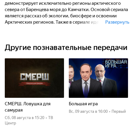
демонстрирует исключительно регионы арктического
севера от Баренцева моря до Камчатки. Основой сериала
является рассказ об экологии, биосфере и освоении
Арктических регионов. Также в сериале идет рассказ о
Развернуть
коренных народах крайнего севера жителях, их быте и
традициях. Большое внимание уделяется экологическим
проблемам, чтобы в простом и понятном формате
Другие познавательные передачи
привить уважение к природе, наглядно показать
хрупкость экологических систем. Сериал снят в разные
времена года.
СМЕРШ. Ловушка для
Большая игра
самурая
вс, 09 августа
в 16:00
•
Первый
сб, 08 августа
в 15:20
•
ТВ
Центр