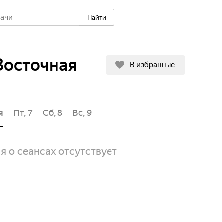
Найти
Восточная
В избранные
я
Пт, 7
Сб, 8
Вс, 9
Пн, 10
Вт, 11
Ср, 12
Чт, 
 о сеансах отсутствует