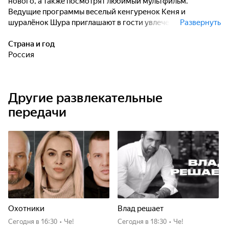
нового, а также посмотрят любимый мультфильм.
Ведущие программы веселый кенгуренок Кеня и
шуралёнок Шура приглашают в гости увлеченных детей, с
Развернуть
которыми по-взрослому обсуждают свои детские
проблемы.
Страна и год
Россия
Другие развлекательные
передачи
Охотники
Влад решает
Сегодня
в 16:30
•
Че!
Сегодня
в 18:30
•
Че!