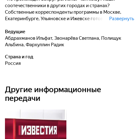
соотечественники в других городах и странах?
Собственные корреспонденты программы в Москве,
Екатеринбурге, Ульяновске и Ижевске готовят
Развернуть
оперативный рассказ о самых интересных событиях в
этих городах.
Ведущие
Абдрахманов Ильфат
,
Звонарёва Светлана
,
Полищук
Альбина
,
Фархуллин Радик
Страна и год
Россия
Другие информационные
передачи