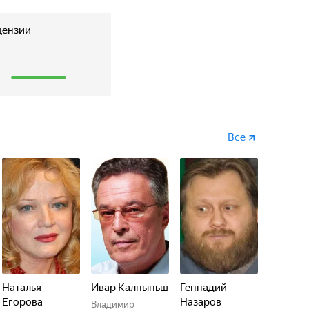
цензии
1
Все
Наталья
Ивар Калныньш
Геннадий
Егорова
Назаров
Владимир