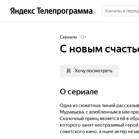
Сериалы
12
+
С новым счастье
Хочу посмотреть
O сериале
Одна из сюжетных линий рассказыв
Муравьева, с влюбленным в нее пр
Сказочный принц является ей в обр
которого занят неотразимый герой
советского кино, а ныне актер не
Калныньш.