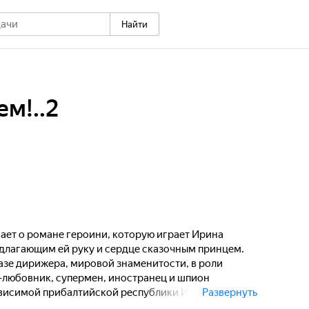
Найти
м!..2
ает о романе героини, которую играет Ирина
едлагающим ей руку и сердце сказочным принцем.
азе дирижера, мировой знаменитости, в роли
-любовник, супермен, иностранец и шпион
зависимой прибалтийской республики Ивар
Развернуть