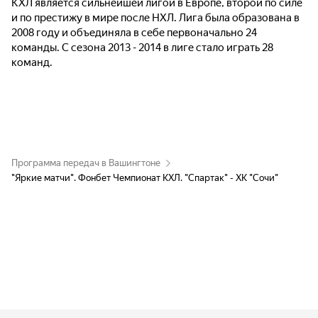
КХЛ является сильнейшей лигой в Европе, второй по силе
и по престижу в мире после НХЛ. Лига была образована в
2008 году и объединяла в себе первоначально 24
команды. С сезона 2013 - 2014 в лиге стало играть 28
команд.
Программа передач в Вашингтоне
"Яркие матчи". Фонбет Чемпионат КХЛ. "Спартак" - ХК "Сочи"