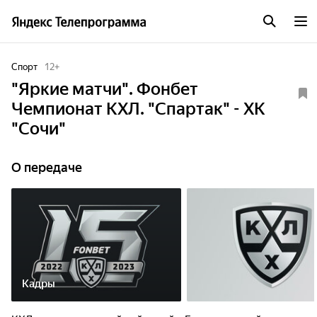
Спорт
12
+
"Яркие матчи". Фонбет
Чемпионат КХЛ. "Спартак" - ХК
"Сочи"
О передаче
Кадры