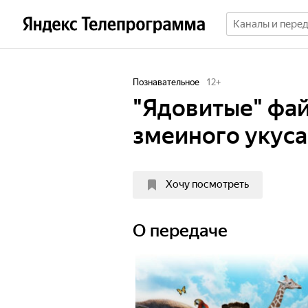
Познавательное
12
+
"Ядовитые" фай
змеиного укуса
Хочу посмотреть
О передаче