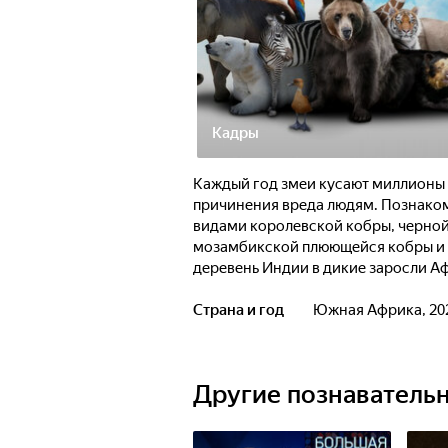
Кадры
Каждый год змеи кусают миллионы л
причинения вреда людям. Познаком
видами королевской кобры, черной
мозамбикской плюющейся кобры и 
деревень Индии в дикие заросли Аф
парализует, переваривает и защища
отличается от других и как удиви
Страна и год
Южная Африка, 20
змеи рассказывает свою историю, с
люди и змеи сталкиваются, химия, 
приводит к катастрофе. "Ядовитые
Другие познаватель
природы.