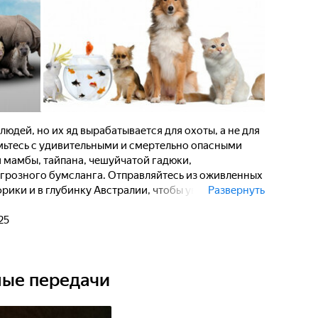
юдей, но их яд вырабатывается для охоты, а не для
ьтесь с удивительными и смертельно опасными
 мамбы, тайпана, чешуйчатой гадюки,
грозного бумсланга. Отправляйтесь из оживленных
рики и в глубинку Австралии, чтобы увидеть, как яд
Развернуть
ет. Узнайте, почему каждый змеиный укус
тельным образом сталкиваются наши миры. Яд каждой
25
озданную для охоты, защиты и выживания. Но когда
которая когда-то поддерживала равновесие, теперь
 файлы" раскрывают самых смертоносных убийц
ные передачи