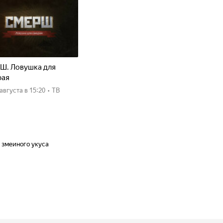
Ш. Ловушка для
рая
8 августа
в 15:20
•
ТВ
 змеиного укуса