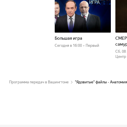
Большая игра
СМЕР
саму
Сегодня
в 16:00
•
Первый
сб, 0
Центр
Программа передач в Вашингтоне
"Ядовитые" файлы - Анатомия