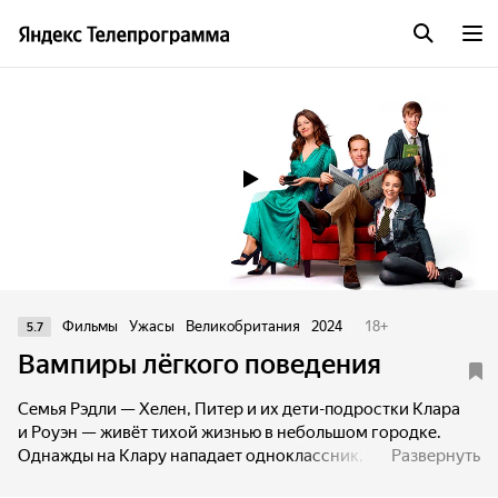
Трейлер
Фильмы
Ужасы
Великобритания
2024
18
+
5.7
Вампиры лёгкого поведения
Семья Рэдли — Хелен, Питер и их дети-подростки Клара
и Роуэн — живёт тихой жизнью в небольшом городке.
Однажды на Клару нападает одноклассник, и, защищаясь,
Развернуть
девушка убивает его и выпивает его кровь. Оказывается,