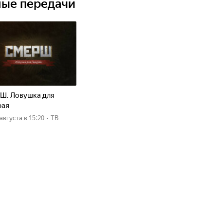
ные передачи
Ш. Ловушка для
рая
8 августа
в 15:20
•
ТВ