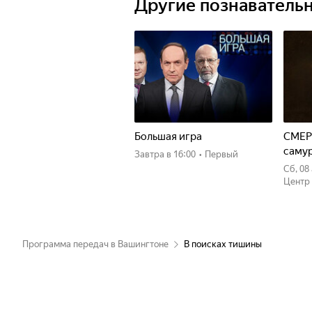
Другие познаватель
Большая игра
СМЕР
саму
Завтра
в 16:00
•
Первый
сб, 0
Центр
Программа передач в Вашингтоне
В поисках тишины