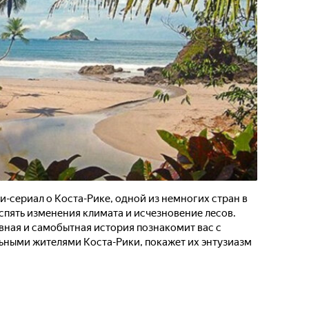
сериал о Коста-Рике, одной из немногих стран в
спять изменения климата и исчезновение лесов.
ная и самобытная история познакомит вас с
ными жителями Коста-Рики, покажет их энтузиазм