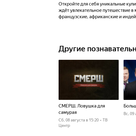
Откройте для себя уникальные кул
ждёт увлекательное путешествие в 
французские, африканские и индей
Другие познаватель
СМЕРШ. Ловушка для
Больш
самурая
вс, 09
сб, 08 августа
в 15:20
•
ТВ
Центр