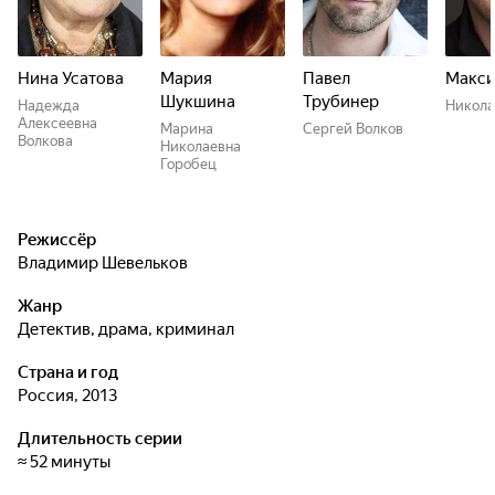
неофициальная - клан бизнесменов Волковых.
Нина Усатова
Мария
Павел
Макси
Шукшина
Трубинер
Надежда
Никола
Алексеевна
Марина
Сергей Волков
Волкова
Николаевна
Горобец
Режиссёр
Владимир Шевельков
Жанр
детектив, драма, криминал
Страна и год
Россия, 2013
Длительность серии
≈ 52 минуты