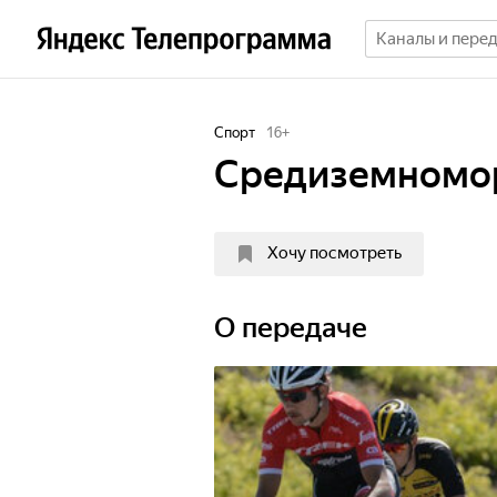
Спорт
16
+
Средиземномор
Хочу посмотреть
О передаче