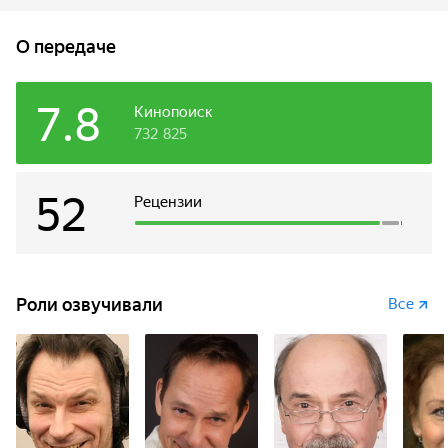
О передаче
7.8
Кинопоиск
732 825
52
Рецензии
Роли озвучивали
Все