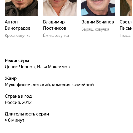
Антон
Владимир
Вадим Бочанов
Светл
Виноградов
Постников
Письм
Бараш, озвучка
Крош, озвучка
Ёжик, озвучка
Нюша, 
Режиссёры
Денис Чернов
,
Илья Максимов
Жанр
мультфильм, детский, комедия, семейный
Страна и год
Россия, 2012
Длительность серии
≈ 6 минут