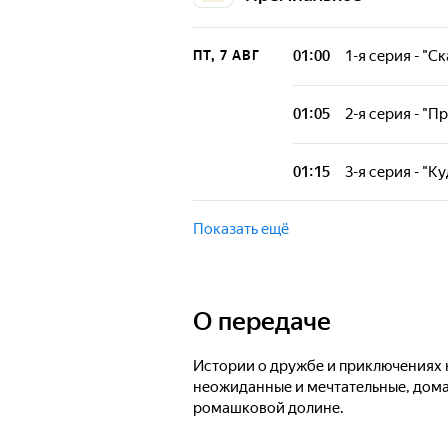
01:00
1-я серия - "С
ПТ, 7 АВГ
Отправимся в р
чтобы углубитьс
01:05
2-я серия - "
простыми на пер
Отправимся в р
чтобы углубитьс
01:15
3-я серия - "К
простыми на пер
Отправимся в р
чтобы углубитьс
Показать ещё
простыми на пер
О передаче
Истории о дружбе и приключениях 
неожиданные и мечтательные, дома
ромашковой долине.