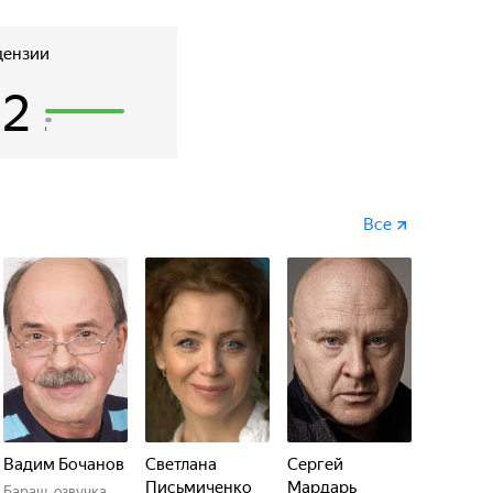
цензии
52
Все
Вадим Бочанов
Светлана
Сергей
Письмиченко
Мардарь
Бараш, озвучка