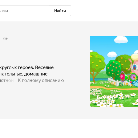
Найти
2
6
+
круглых героев. Весёлые
чтательные, домашние
 уютной ромашковой долине.
К полному описанию
Трейлер