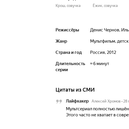
Крош, озвучка
Ёжик, озвучка
Режиссёры
Денис Чернов
,
Иль
Жанр
мультфильм, детс
Страна и год
Россия, 2012
Длительность
≈ 6 минут
серии
Цитаты из СМИ
Лайфхакер
Алексей Хромов
•
28 
Мультсериал полностью лишён 
Этого часто не хватает в сов