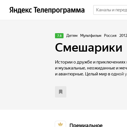
Детям
Мультфильм
Россия
201
7.8
Смешарики
Истории о дружбе и приключениях 
и музыкальные, неожиданные и ме
и авантюрные. Целый мир в одной
Премиальное