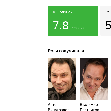
Кинопоиск
Ре
7.8
732 072
Роли озвучивали
Антон
Владимир
Виноградов
Постников