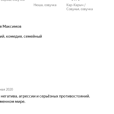
Нюша, озвучка
Кар-Карыч /
Совунья, озвучка
я Максимов
кий, комедия, семейный
мая 2020
негатива, агрессии и серьёзных противостояний.
ременном мире.