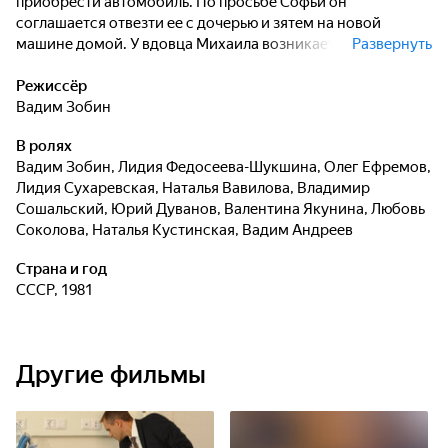
приобрести автомобиль. По просьбе Софьи он
соглашается отвезти ее с дочерью и зятем на новой
машине домой. У вдовца Михаила возникает чувство к
Развернуть
одинокой Софье, но ее дочь не желает, чтобы в её семье
появился новый папа.
Режиссёр
Вадим Зобин
В ролях
Вадим Зобин
,
Лидия Федосеева-Шукшина
,
Олег Ефремов
,
Лидия Сухаревская
,
Наталья Вавилова
,
Владимир
Сошальский
,
Юрий Дуванов
,
Валентина Якунина
,
Любовь
Соколова
,
Наталья Кустинская
,
Вадим Андреев
Страна и год
СССР, 1981
Другие фильмы