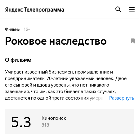
Фильмы
16
+
Роковое наследство
О фильме
Умирает известный бизнесмен, промышленник и
предприниматель, 70-летний уважаемый человек. Двое
его сыновей и вдова уверены, что нет никакого
завещания, что им, как это бывает в таких случаях,
достанется по одной трети состояния умершего.
Развернуть
Неожиданно выясняется, что завещание существует, и
5.3
одной из главных наследниц в нем указана Настя, жена
Кинопоиск
младшего брата, девушка, которая живет в стороне от
818
семейных дел и сама совершенно шокирована таким
поворотом событий.