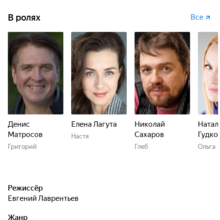
В ролях
Все
Настя говорит, что не знает причины неожиданного
решения покойного бизнесмена Казанцева. Роковое
наследство переворачивает такую, казалось бы,
устойчивую семейную жизнь…
Денис
Елена Лагута
Николай
Натал
Матросов
Сахаров
Гудко
Настя
Григорий
Глеб
Ольга
Режиссёр
Евгений Лаврентьев
Жанр