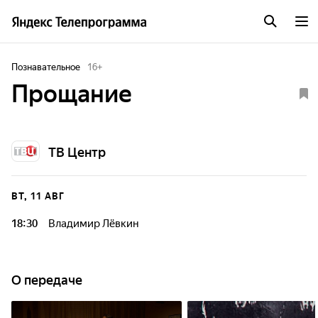
Познавательное
16
+
Прощание
ТВ Центр
ВТ, 11 АВГ
18:30
Владимир Лёвкин
В день смерти Владимира Лёвкина "отец" группы "На-На"
назвал его врагом и на прощание с ним не пришел. Певец
со скандалом ушел из звездного коллектива, начал строить
О передаче
сольную карьеру... Но вскоре началась борьба со
смертельной болезнью. Его бросили жена и бывшие
коллеги, было уже не до новых песен. Обретя наконец-то