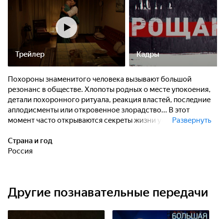
личное счастье, стареющий секс-символ решился на
пластическую операцию. И через полгода его не стало.
Трейлер
Кадры
Похороны знаменитого человека вызывают большой
резонанс в обществе. Хлопоты родных о месте упокоения,
детали похоронного ритуала, реакция властей, последние
аплодисменты или откровенное злорадство... В этот
момент часто открываются секреты жизни ушедшего: на
Развернуть
похороны приходят никому не известные любовники и
любовницы, внебрачные дети, обнародуются
Страна и год
неожиданные завещания, выясняются тщательно
Россия
скрываемые от посторонних подробности жизни и
творчества, всплывают в памяти мистические
предзнаменования.
Другие познавательные передачи