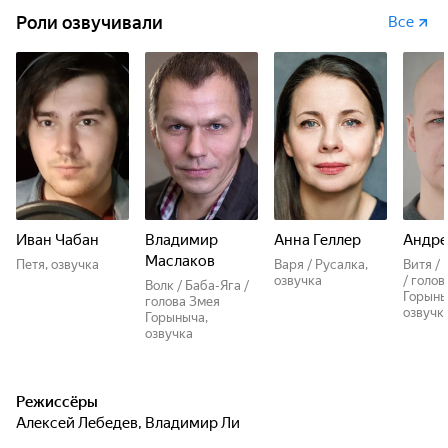
Роли озвучивали
Все
Иван Чабан
Владимир
Анна Геллер
Андре
Маслаков
Петя, озвучка
Варя / Русалка,
Витя / 
озвучка
/ голов
Волк / Баба-Яга /
Горыны
голова Змея
озвучк
Горыныча,
озвучка
Режиссёры
Алексей Лебедев
,
Владимир Ли