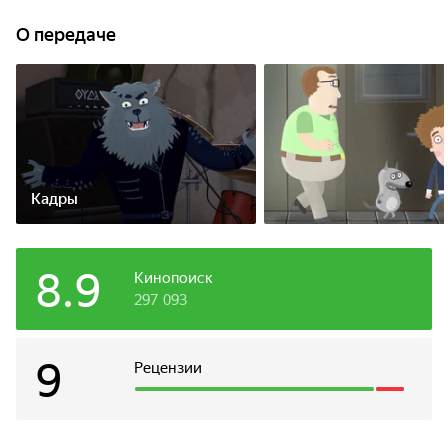
О передаче
Кадры
8.9
Кинопоиск
297 093
9
Рецензии