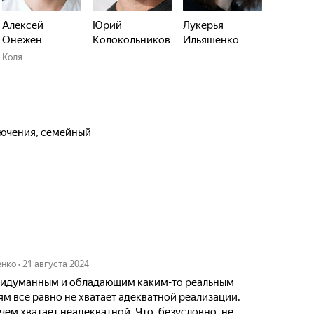
Алексей
Юрий
Лукерья
Онежен
Колокольников
Ильяшенко
Коля
лючения, семейный
енко
•
21 августа 2024
придуманным и обладающим каким-то реальным
м все равно не хватает адекватной реализации.
 чем хватает неадекватной. Что, безусловно, не