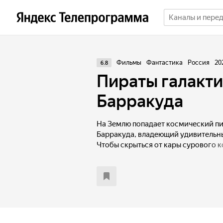
Фильмы
Фантастика
Россия
20
6.8
Пираты галакт
Барракуда
На Землю попадает космический пи
Барракуда, владеющий удивительн
Чтобы скрыться от кары сурового 
пришелец принимает облик тихого
поиски оставленного на Земле в н
ретранслятора для отправки сигна
Он случайно спасает девочку Крист
одноклассники, и оказывается в о
хулиганом и задирой Колей. Теперь
сбежать от инопланетных преследо