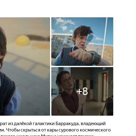
ичтожить всю Солнечную
начала предстоит понять,
вание способны разрулить
а.
+
8
рат из далёкой галактики Барракуда, владеющий
. Чтобы скрыться от кары сурового космического