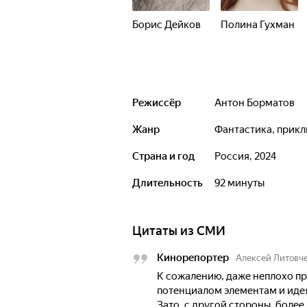
Борис Дейков
Полина Гухман
Режиссёр
Антон Борматов
Жанр
фантастика, прик
Страна и год
Россия, 2024
Длительность
92 минуты
Цитаты из СМИ
Кинорепортер
Алексей Литовч
К сожалению, даже неплохо 
потенциалом элементам и идея
Зато, с другой стороны, более