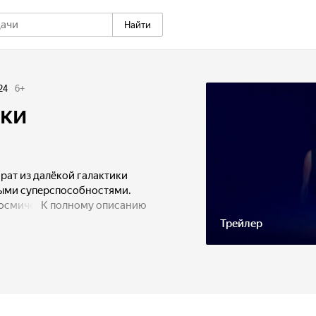
Найти
24
6
+
ики
рат из далёкой галактики
ыми суперспособностями.
космического закона,
К полному описанию
 школьника Мити и начинает
Трейлер
езапамятные времена
ла бедствия своей команде.
ину, которую травят
дной компании с юным
 их общая задача — не только
вателей-змеелюдей, но и