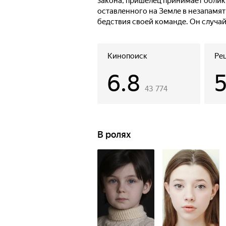
закона, пришелец принимает облик
оставленного на Земле в незапамя
бедствия своей команде. Он случай
одноклассники, и оказывается в о
Теперь их общая задача — не тольк
змеелюдей, но и обезвредить бомб
Кинопоиск
Ре
Но чтобы спасти Землю, сначала пр
6.8
и самопожертвование способны ра
43 774
В ролях