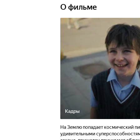
обезвредить бомбу, способную ун
О фильме
систему! Но чтобы спасти Землю, с
что только дружба и самопожертво
проблемы галактического масштаб
Кадры
На Землю попадает космический пи
удивительными суперспособностями