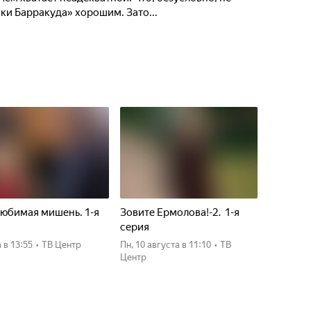
ки Барракуда» хорошим. Зато...
юбимая мишень. 1-я
Зовите Ермолова!-2. 1-я
я
серия
а
в 13:55
•
ТВ Центр
пн, 10 августа
в 11:10
•
ТВ
Центр