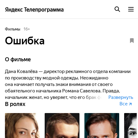
Фильмы
16
+
Ошибка
О фильме
Дана Ковалёва — директор рекламного отдела компании
по производству модной одежды. Неожиданно
она начинает получать знаки внимания от своего
обаятельного начальника Романа Савелова. Правда,
начальник женат, но уверяет, что его брак формальный:
Развернуть
В ролях
жена гораздо старше его, давно живёт в Европе, к тому
Все
же больна. Дана влюбляется, а её карьера между
тем быстро идёт «в гору». За короткий срок
она становится исполнительным, а потом и генеральным
директором компании. Но также быстро девушка
оказывается… на скамье подсудимых…