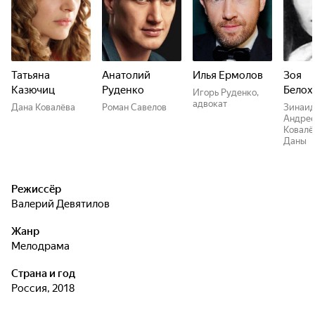
Татьяна
Анатолий
Илья Ермолов
Зоя
Казючиц
Руденко
Белох
Игорь Руденко,
адвокат
Дана Ковалёва
Роман Савелов
Зинаи
Андрее
Ковалё
Даны
Режиссёр
Валерий Девятилов
Жанр
мелодрама
Страна и год
Россия, 2018